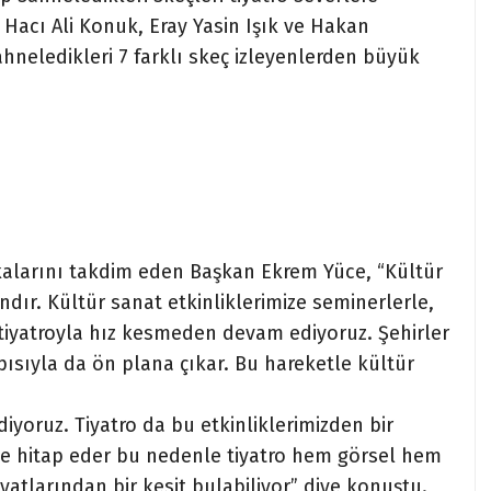
 Hacı Ali Konuk, Eray Yasin Işık ve Hakan
ahneledikleri 7 farklı skeç izleyenlerden büyük
ikalarını takdim eden Başkan Ekrem Yüce, “Kültür
dır. Kültür sanat etkinliklerimize seminerlerle,
 tiyatroyla hız kesmeden devam ediyoruz. Şehirler
apısıyla da ön plana çıkar. Bu hareketle kültür
yoruz. Tiyatro da bu etkinliklerimizden bir
e hitap eder bu nedenle tiyatro hem görsel hem
yatlarından bir kesit bulabiliyor” diye konuştu.