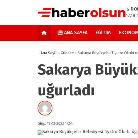
DO
47,18
ANA SAYFA
EĞITIM
EKONOM
Ana Sayfa
›
Gündem
›
Sakarya Büyükşehir Tiyatro Okulu me
Sakarya Büyükş
uğurladı
Giriş: 18-12-2023 17:54