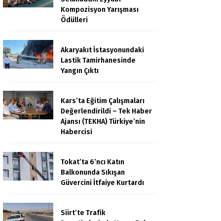
Kompozisyon Yarışması
Ödülleri
Akaryakıt İstasyonundaki
Lastik Tamirhanesinde
Yangın Çıktı
Kars’ta Eğitim Çalışmaları
Değerlendirildi – Tek Haber
Ajansı (TEKHA) Türkiye’nin
Habercisi
Tokat’ta 6’ncı Katın
Balkonunda Sıkışan
Güvercini İtfaiye Kurtardı
Siirt’te Trafik