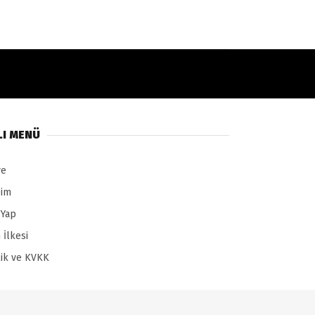
LI MENÜ
ye
şim
 Yap
 İlkesi
ilik ve KVKK