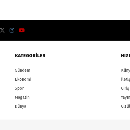
KATEGORILER
HIZ
Gündem
Kün
Ekonomi
İleti
Spor
Giriş
Magazin
Yayın
Dünya
Gizl