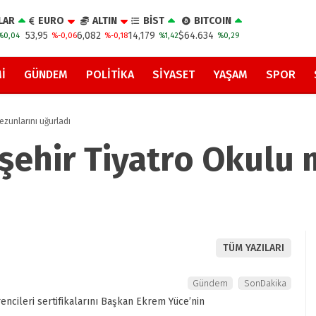
LAR
EURO
ALTIN
BİST
BITCOIN
53,95
6,082
14,179
$64.634
%0,04
%-0,06
%-0,18
%1,42
%0,29
I
GÜNDEM
POLITIKA
SIYASET
YAŞAM
SPOR
zunlarını uğurladı
ehir Tiyatro Okulu 
TÜM YAZILARI
Gündem
SonDakika