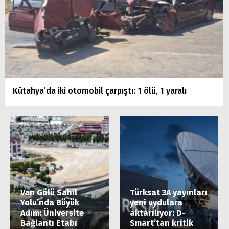
Kütahya’da iki otomobil çarpıştı: 1 ölü, 1 yaralı
Van Gölü Sahil
Türksat 3A yayınları
Yolu’nda Büyük
yeni uydulara
Adım: Üniversite
aktarılıyor: D-
Bağlantı Etabı
Smart’tan kritik