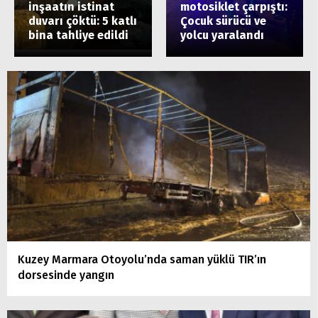
inşaatın istinat
motosiklet çarpıştı:
duvarı çöktü: 5 katlı
Çocuk sürücü ve
bina tahliye edildi
yolcu yaralandı
Kuzey Marmara Otoyolu’nda saman yüklü TIR’ın
dorsesinde yangın