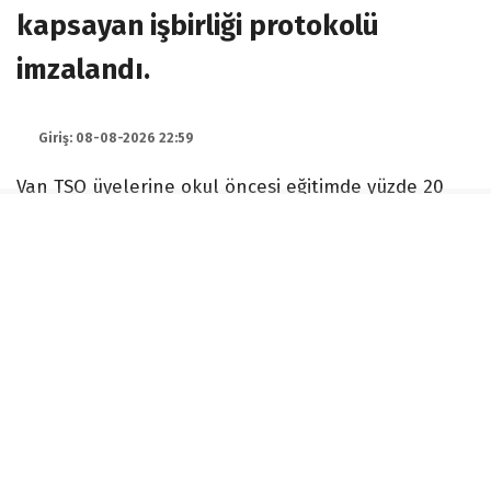
kapsayan işbirliği protokolü
imzalandı.
Giriş: 08-08-2026 22:59
Van TSO üyelerine okul öncesi eğitimde yüzde 20
indirim
Van Ticaret ve Sanayi Odası ile Van Özel Gökkuşağı
Anaokulu arasında üyeleri ve birinci derece
yakınlarını kapsayan işbirliği protokolü imzalandı.