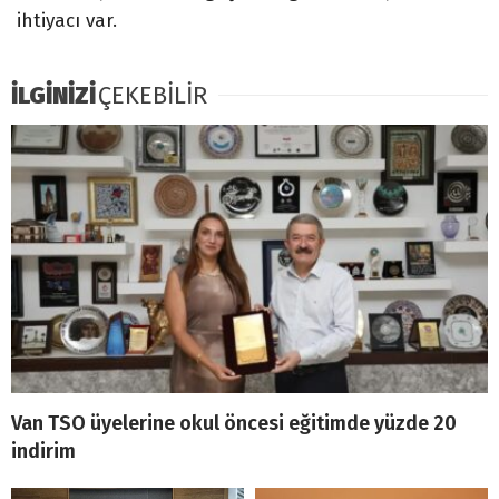
ihtiyacı var.
İLGİNİZİ
ÇEKEBİLİR
Van TSO üyelerine okul öncesi eğitimde yüzde 20
indirim