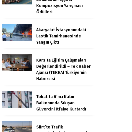
Kompozisyon Yarışması
Ödülleri
Akaryakıt İstasyonundaki
Lastik Tamirhanesinde
Yangın Çıktı
Kars’ta Eğitim Çalışmaları
Değerlendirildi – Tek Haber
Ajansı (TEKHA) Türkiye’nin
Habercisi
Tokat’ta 6’ncı Katın
Balkonunda Sıkışan
Güvercini İtfaiye Kurtardı
Siirt’te Trafik