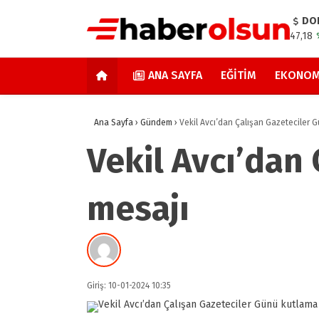
DO
47,18
ANA SAYFA
EĞITIM
EKONOM
Ana Sayfa
›
Gündem
›
Vekil Avcı’dan Çalışan Gazeteciler 
Vekil Avcı’dan
mesajı
Giriş: 10-01-2024 10:35