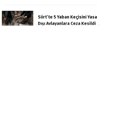
Siirt’te 5 Yaban Keçisini Yasa
Dışı Avlayanlara Ceza Kesildi
Amasya’da Otizmli Asilhan’ın
Azmi: 9 Yaşında Kur’an-ı
Kerim Okumayı Öğrendi
Siirt’te Yaz Kur’an Kursu
Selahaddin Eyyubi
Kompozisyon Yarışması
Ödülleri
Akaryakıt İstasyonundaki
Lastik Tamirhanesinde
Yangın Çıktı