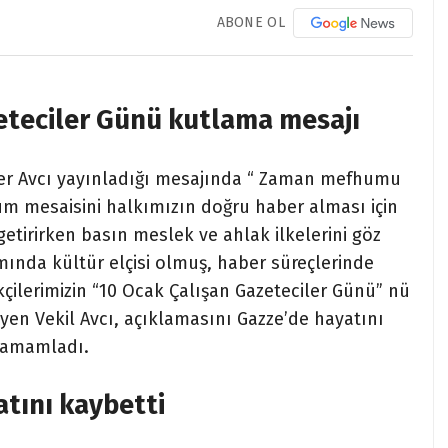
ABONE OL
zeteciler Günü kutlama mesajı
mer Avcı yayınladığı mesajında “ Zaman mefhumu
üm mesaisini halkımızın doğru haber alması için
getirirken basın meslek ve ahlak ilkelerini göz
ında kültür elçisi olmuş, haber süreçlerinde
ilerimizin “10 Ocak Çalışan Gazeteciler Günü” nü
yen Vekil Avcı, açıklamasını Gazze’de hayatını
 tamamladı.
atını kaybetti