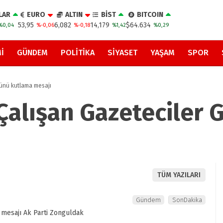
LAR
EURO
ALTIN
BİST
BITCOIN
53,95
6,082
14,179
$64.634
%0,04
%-0,06
%-0,18
%1,42
%0,29
I
GÜNDEM
POLITIKA
SIYASET
YAŞAM
SPOR
Günü kutlama mesajı
 Çalışan Gazeteciler
TÜM YAZILARI
Gündem
SonDakika