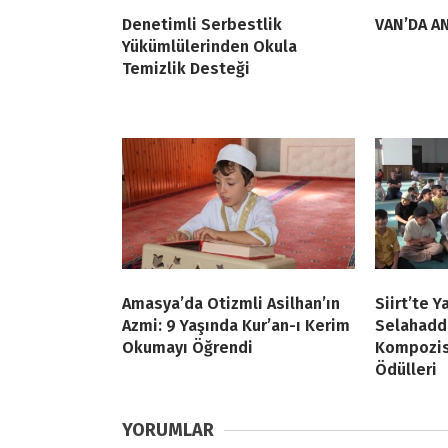
Denetimli Serbestlik
VAN’DA AN
Yükümlülerinden Okula
Temizlik Desteği
Amasya’da Otizmli Asilhan’ın
Siirt’te Y
Azmi: 9 Yaşında Kur’an-ı Kerim
Selahadd
Okumayı Öğrendi
Kompozis
Ödülleri
YORUMLAR