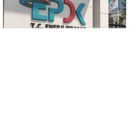
EPDK’dan Petrol Ofisi terminalleri için yeni tarife
kararı
Yemen ordusundan Husilere
Pentagon’dan UFO ve UAP
yönelik askeri operasyon
açıklaması: Yeni belgeler
kamuoyuyla paylaşıldı