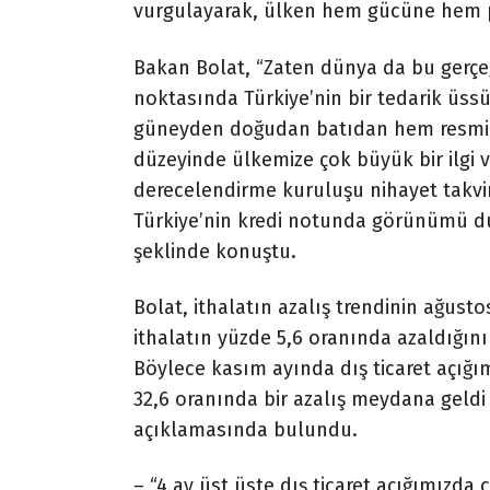
vurgulayarak, ülken hem gücüne hem po
Bakan Bolat, “Zaten dünya da bu gerçeğ
noktasında Türkiye’nin bir tedarik üss
güneyden doğudan batıdan hem resmi 
düzeyinde ülkemize çok büyük bir ilgi 
derecelendirme kuruluşu nihayet takvim
Türkiye’nin kredi notunda görünümü dura
şeklinde konuştu.
Bolat, ithalatın azalış trendinin ağust
ithalatın yüzde 5,6 oranında azaldığını 
Böylece kasım ayında dış ticaret açığı
32,6 oranında bir azalış meydana geldi v
açıklamasında bulundu.
– “4 ay üst üste dış ticaret açığımızda c