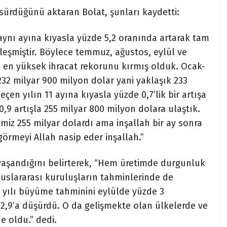
sürdüğünü aktaran Bolat, şunları kaydetti:
aynı ayına kıyasla yüzde 5,2 oranında artarak tam
kleşmiştir. Böylece temmuz, ağustos, eylül ve
n en yüksek ihracat rekorunu kırmış olduk. Ocak-
32 milyar 900 milyon dolar yani yaklaşık 233
eçen yılın 11 ayına kıyasla yüzde 0,7’lik bir artışa
 0,9 artışla 255 milyar 800 milyon dolara ulaştık.
miz 255 milyar dolardı ama inşallah bir ay sonra
görmeyi Allah nasip eder inşallah.”
l yaşandığını belirterek, “Hem üretimde durgunluk
luslararası kuruluşların tahminlerinde de
yılı büyüme tahminini eylülde yüzde 3
2,9’a düşürdü. O da gelişmekte olan ülkelerde ve
e oldu.” dedi.