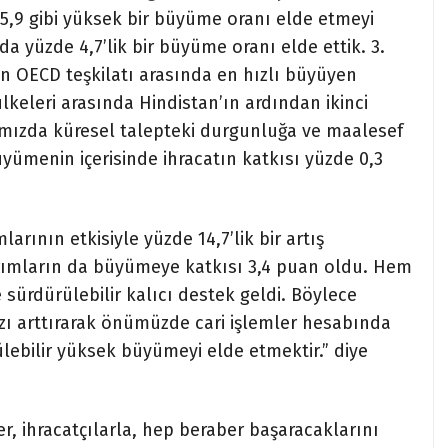
 5,9 gibi yüksek bir büyüme oranı elde etmeyi
da yüzde 4,7’lik bir büyüme oranı elde ettik. 3.
an OECD teşkilatı arasında en hızlı büyüyen
keleri arasında Hindistan’ın ardından ikinci
tımızda küresel talepteki durgunluğa ve maalesef
ümenin içerisinde ihracatın katkısı yüzde 0,3
arının etkisiyle yüzde 14,7’lik bir artış
tırımların da büyümeye katkısı 3,4 puan oldu. Hem
ürdürülebilir kalıcı destek geldi. Böylece
ızı arttırarak önümüzde cari işlemler hesabında
ülebilir yüksek büyümeyi elde etmektir.” diye
er, ihracatçılarla, hep beraber başaracaklarını