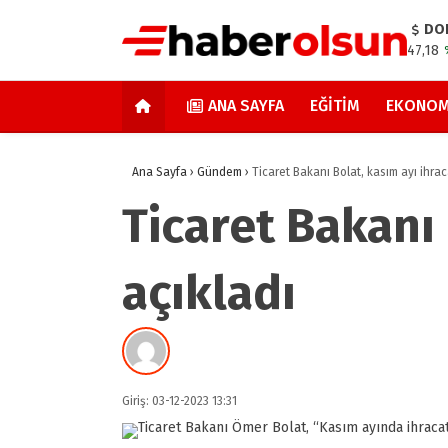
DO
47,18
ANA SAYFA
EĞITIM
EKONOM
Ana Sayfa
›
Gündem
›
Ticaret Bakanı Bolat, kasım ayı ihrac
Ticaret Bakanı 
açıkladı
Giriş: 03-12-2023 13:31