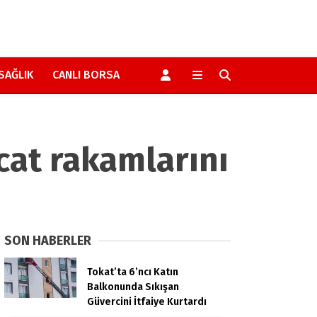
SAĞLIK
CANLI BORSA
acat rakamlarını
SON HABERLER
Tokat’ta 6’ncı Katın
Balkonunda Sıkışan
Güvercini İtfaiye Kurtardı