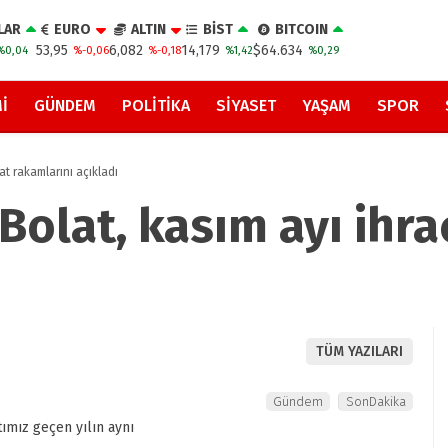
LAR
EURO
ALTIN
BİST
BITCOIN
53,95
6,082
14,179
$64.634
%0,04
%-0,06
%-0,18
%1,42
%0,29
I
GÜNDEM
POLITIKA
SIYASET
YAŞAM
SPOR
at rakamlarını açıkladı
Bolat, kasım ayı ihr
TÜM YAZILARI
Gündem
SonDakika