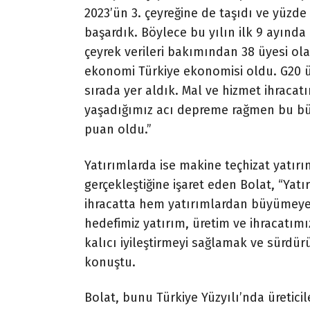
2023’ün 3. çeyreğine de taşıdı ve yüzde
başardık. Böylece bu yılın ilk 9 ayında 
çeyrek verileri bakımından 38 üyesi ol
ekonomi Türkiye ekonomisi oldu. G20 ül
sırada yer aldık. Mal ve hizmet ihraca
yaşadığımız acı depreme rağmen bu büy
puan oldu.”
Yatırımlarda ise makine teçhizat yatırıml
gerçekleştiğine işaret eden Bolat, “Ya
ihracatta hem yatırımlardan büyümeye s
hedefimiz yatırım, üretim ve ihracatım
kalıcı iyileştirmeyi sağlamak ve sürdür
konuştu.
Bolat, bunu Türkiye Yüzyılı’nda üreticil