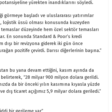
tansiyeline yürekten inandıklarını söyledi.
i görmeye başladı ve uluslararası yatırımlar
ü, lojistik üssü olması konusunda kuzeyden
temaslar düzeyinde hem özel sektör temasları
var. En sonunda Standard & Poor’s kredi
 dışı bir revizyona giderek iki gün önce
ğan pozitife çevirdi. Darısı diğerlerinin başına.”
ostan bu yana devam ettiğini, kasım ayında da
belirterek, “28 milyar 900 milyon dolara gerildi.
mızda da bir önceki yılın kasımına kıyasla yüzde
e dış ticaret açığımız 5,9 milyar dolara geriledi.”
iddi bir gerileme var”