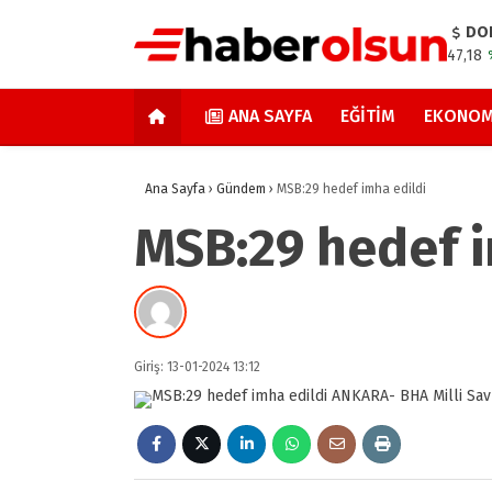
DO
47,18
ANA SAYFA
EĞITIM
EKONOM
Ana Sayfa
›
Gündem
›
MSB:29 hedef imha edildi
MSB:29 hedef i
Giriş: 13-01-2024 13:12