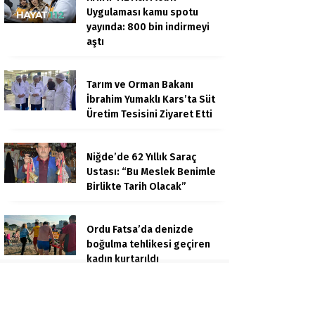
Uygulaması kamu spotu
yayında: 800 bin indirmeyi
aştı
Tarım ve Orman Bakanı
İbrahim Yumaklı Kars’ta Süt
Üretim Tesisini Ziyaret Etti
Niğde’de 62 Yıllık Saraç
Ustası: “Bu Meslek Benimle
Birlikte Tarih Olacak”
Ordu Fatsa’da denizde
boğulma tehlikesi geçiren
kadın kurtarıldı
Sivas merkezli yasa dışı