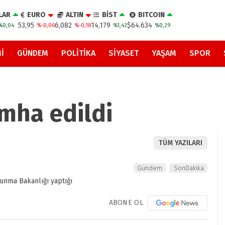
LAR
EURO
ALTIN
BİST
BITCOIN
53,95
6,082
14,179
$64.634
%0,04
%-0,06
%-0,18
%1,42
%0,29
I
GÜNDEM
POLITIKA
SIYASET
YAŞAM
SPOR
mha edildi
TÜM YAZILARI
Gündem
SonDakika
ABONE OL