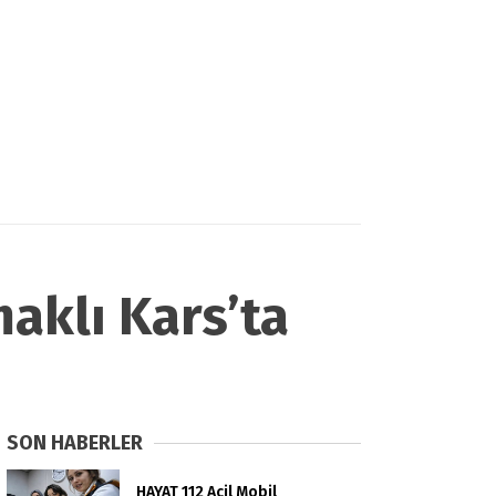
aklı Kars’ta
SON HABERLER
HAYAT 112 Acil Mobil