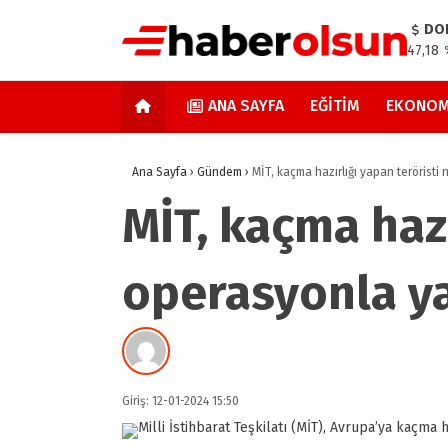
DO
47,18
ANA SAYFA
EĞITIM
EKONOM
Ana Sayfa
›
Gündem
›
MİT, kaçma hazırlığı yapan teröristi
MİT, kaçma hazı
operasyonla y
Giriş: 12-01-2024 15:50