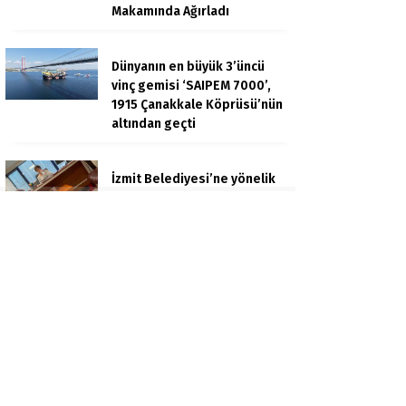
Makamında Ağırladı
Dünyanın en büyük 3’üncü
vinç gemisi ‘SAIPEM 7000’,
1915 Çanakkale Köprüsü’nün
altından geçti
İzmit Belediyesi’ne yönelik
rüşvet soruşturması: Gizli
kayıt ve ifade detayları
dosyada
Ankara’da komşular
arasında cinayet: Öldürülen
apartman yöneticisi son
yolculuğuna uğurlandı
Zonguldak’ta evinde ölü