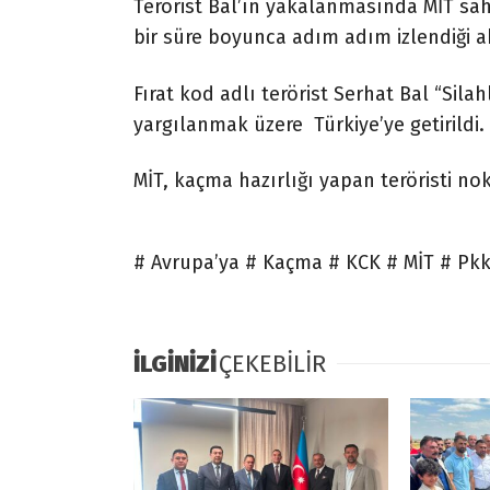
Terörist Bal’ın yakalanmasında MİT saha
bir süre boyunca adım adım izlendiği ak
Fırat kod adlı terörist Serhat Bal “Si
yargılanmak üzere Türkiye’ye getirildi.
MİT, kaçma hazırlığı yapan teröristi no
# Avrupa’ya # Kaçma # KCK # MİT # Pkk
İLGİNİZİ
ÇEKEBİLİR