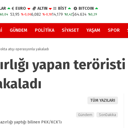
LAR
EURO
ALTIN
BİST
BITCOIN
53,95
6,082
14,179
$64.634
%0,04
%-0,06
%-0,18
%1,42
%0,29
I
GÜNDEM
POLITIKA
SIYASET
YAŞAM
SPOR
 nokta atışı operasyonla yakaladı
rlığı yapan teröristi
akaladı
TÜM YAZILARI
Gündem
SonDakika