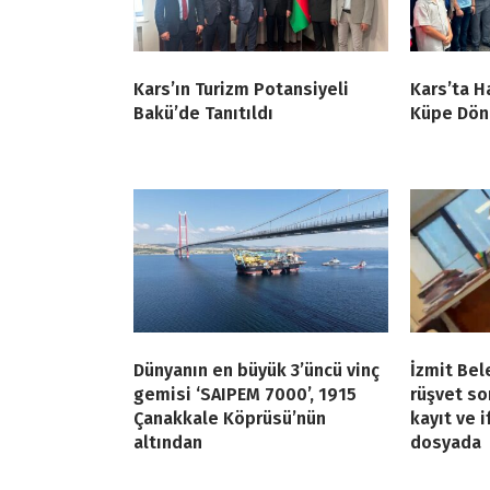
Kars’ın Turizm Potansiyeli
Kars’ta Ha
Bakü’de Tanıtıldı
Küpe Dön
Dünyanın en büyük 3’üncü vinç
İzmit Bel
gemisi ‘SAIPEM 7000’, 1915
rüşvet so
Çanakkale Köprüsü’nün
kayıt ve 
altından
dosyada