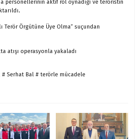
 personellerinin aktif rol oynadığı ve teröristin
tarıldı.
lahlı Terör Örgütüne Üye Olma” suçundan
kta atışı operasyonla yakaladı
 # Serhat Bal # terörle mücadele