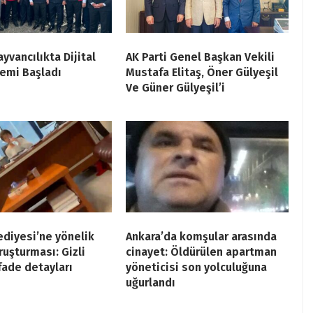
yvancılıkta Dijital
AK Parti Genel Başkan Vekili
emi Başladı
Mustafa Elitaş, Öner Gülyeşil
Ve Güner Gülyeşil’i
ediyesi’ne yönelik
Ankara’da komşular arasında
ruşturması: Gizli
cinayet: Öldürülen apartman
ifade detayları
yöneticisi son yolculuğuna
uğurlandı