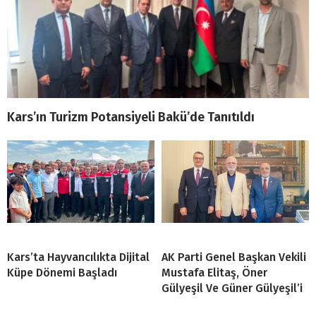
Kars’ın Turizm Potansiyeli Bakü’de Tanıtıldı
Kars’ta Hayvancılıkta Dijital
AK Parti Genel Başkan Vekili
Küpe Dönemi Başladı
Mustafa Elitaş, Öner
Gülyeşil Ve Güner Gülyeşil’i