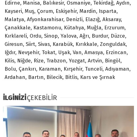
Edirne,
Manisa
, Balıkesir,
Osmaniye
, Tekirdağ,
Aydın
,
Kayseri,
Muş
, Çorum,
Eskişehir
, Mardin,
Isparta
,
Malatya,
Afyonkarahisar
, Denizli,
Elazığ
, Aksaray,
Çanakkale
, Kastamonu,
Kütahya
, Muğla,
Erzurum
,
Kırklareli,
Ordu
, Sinop,
Yalova
, Ağrı,
Burdur
, Düzce,
Giresun
, Siirt,
Sivas
, Karabük,
Kırıkkale
, Zonguldak,
Iğdır
, Nevşehir,
Tokat
, Uşak,
Van
, Amasya,
Erzincan
,
Kilis,
Niğde
, Rize,
Trabzon
, Yozgat,
Artvin
, Bingöl,
Bolu
, Çankırı,
Karaman
, Kırşehir,
Tunceli
, Adıyaman,
Ardahan
, Bartın,
Bilecik
, Bitlis,
Kars
ve Şırnak
İLGİNİZİ
ÇEKEBİLİR