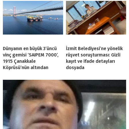
Dünyanın en büyük 3’üncü
İzmit Belediyesi’ne yönelik
vinç gemisi ‘SAIPEM 7000’,
rüşvet soruşturması: Gizli
1915 Çanakkale
kayıt ve ifade detayları
Köprüsü’nün altından
dosyada