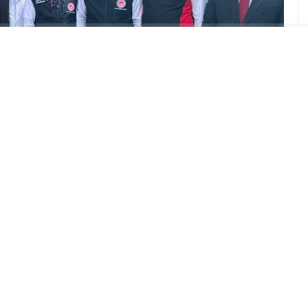
ABONE OL
ı, Kars’ta düzenlenen Büyükbaş Hayvan Güvenli
amında, Savunma Sanayii Başkanlığı ve ASELSAN