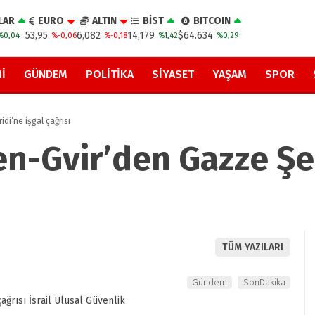
LAR
EURO
ALTIN
BİST
BITCOIN
53,95
6,082
14,179
$64.634
%0,04
%-0,06
%-0,18
%1,42
%0,29
I
GÜNDEM
POLITIKA
SIYASET
YAŞAM
SPOR
di’ne işgal çağrısı
en-Gvir’den Gazze Şer
TÜM YAZILARI
Gündem
SonDakika