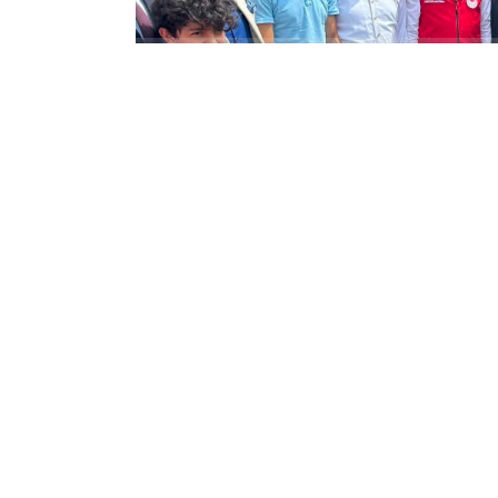
Tarım ve Orman Bakanı İbrahim Yumakl
Elektronik Küpe Takma Programı kaps