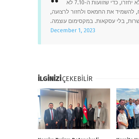
למען הילדים שעוד לא חזרו, למען הנרצחים שכבר לא יחזרו, כדי שזוועות ה-7.10 לא
וח, להשמיד את החמאס ולחזור לרצועה
שרות, בלי עסקאות. במקסימום עוצמה
December 1, 2023
İLGİNİZİ
ÇEKEBİLİR