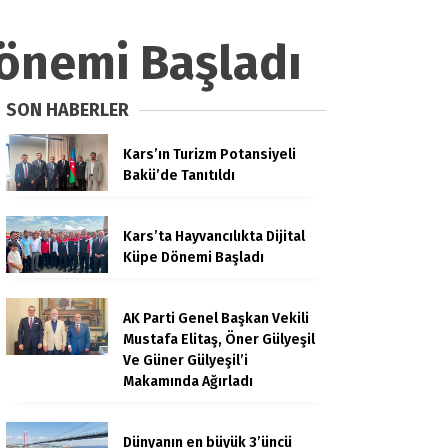
Dönemi Başladı
SON HABERLER
Kars’ın Turizm Potansiyeli
Bakü’de Tanıtıldı
Kars’ta Hayvancılıkta Dijital
Küpe Dönemi Başladı
AK Parti Genel Başkan Vekili
Mustafa Elitaş, Öner Gülyeşil
Ve Güner Gülyeşil’i
Makamında Ağırladı
Dünyanın en büyük 3’üncü