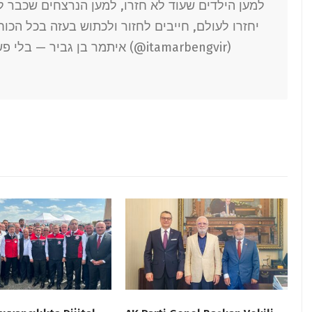
יחזרו לעולם, חייבים לחזור ולכתוש בעזה בכל הכ,
— איתמר בן גביר (@itamarbengvir)
בלי פ.