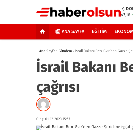
DO
47,18
ANA SAYFA
EĞITIM
EKONOM
Ana Sayfa
›
Gündem
›
İsrail Bakanı Ben-Gvir’den Gazze Şeri
İsrail Bakanı B
çağrısı
Giriş: 01-12-2023 15:57