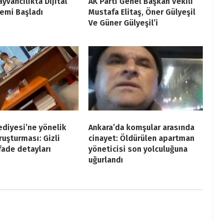
yvancılıkta Dijital
AK Parti Genel Başkan Vekili
emi Başladı
Mustafa Elitaş, Öner Gülyeşil
Ve Güner Gülyeşil’i
ediyesi’ne yönelik
Ankara’da komşular arasında
ruşturması: Gizli
cinayet: Öldürülen apartman
ifade detayları
yöneticisi son yolculuğuna
uğurlandı