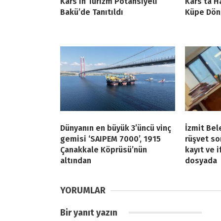
Kars’ın Turizm Potansiyeli
Kars’ta Ha
Bakü’de Tanıtıldı
Küpe Dön
Dünyanın en büyük 3’üncü vinç
İzmit Bel
gemisi ‘SAIPEM 7000’, 1915
rüşvet so
Çanakkale Köprüsü’nün
kayıt ve 
altından
dosyada
YORUMLAR
Bir yanıt yazın