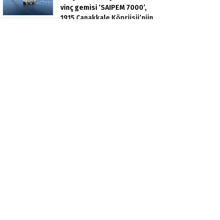
vinç gemisi ‘SAIPEM 7000’,
1915 Çanakkale Köprüsü’nün
altından geçti
İzmit Belediyesi’ne yönelik
rüşvet soruşturması: Gizli
kayıt ve ifade detayları
dosyada
Ankara’da komşular
arasında cinayet: Öldürülen
apartman yöneticisi son
yolculuğuna uğurlandı
Zonguldak’ta evinde ölü
bulundu: Kesin ölüm nedeni
otopsiyle belirlenecek