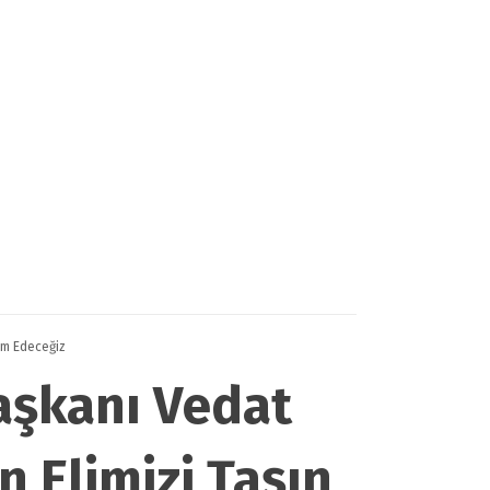
am Edeceğiz
aşkanı Vedat
n Elimizi Taşın