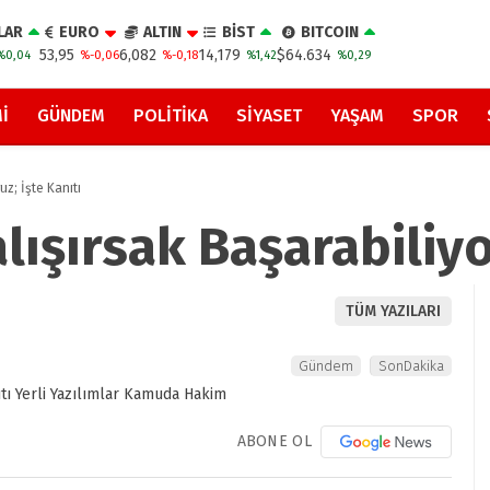
LAR
EURO
ALTIN
BİST
BITCOIN
53,95
6,082
14,179
$64.634
%0,04
%-0,06
%-0,18
%1,42
%0,29
I
GÜNDEM
POLITIKA
SIYASET
YAŞAM
SPOR
uz; İşte Kanıtı
lışırsak Başarabiliyo
TÜM YAZILARI
Gündem
SonDakika
ABONE OL