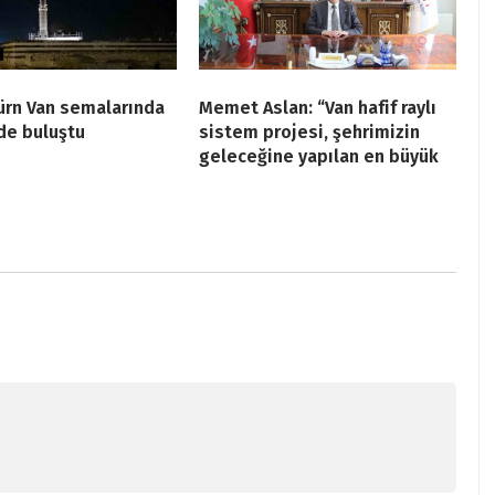
ürn Van semalarında
Memet Aslan: “Van hafif raylı
de buluştu
sistem projesi, şehrimizin
geleceğine yapılan en büyük