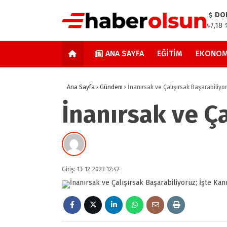
DO
47,18
ANA SAYFA
EĞITIM
EKONOM
Ana Sayfa
›
Gündem
›
İnanırsak ve Çalışırsak Başarabiliyor
İnanırsak ve Ça
Giriş: 13-12-2023 12:42