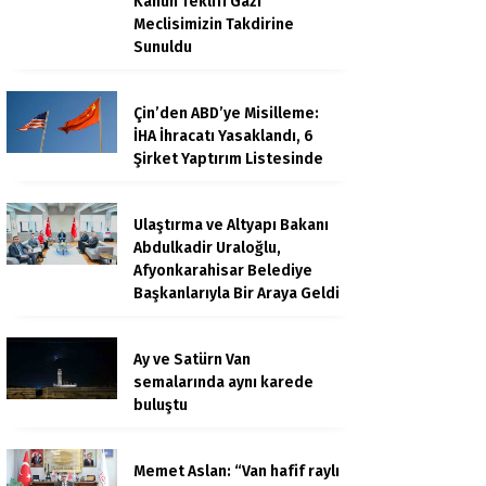
Kanun Teklifi Gazi
Meclisimizin Takdirine
Sunuldu
Çin’den ABD’ye Misilleme:
İHA İhracatı Yasaklandı, 6
Şirket Yaptırım Listesinde
Ulaştırma ve Altyapı Bakanı
Abdulkadir Uraloğlu,
Afyonkarahisar Belediye
Başkanlarıyla Bir Araya Geldi
Ay ve Satürn Van
semalarında aynı karede
buluştu
Memet Aslan: “Van hafif raylı