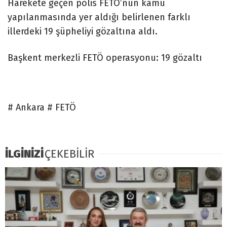
Harekete geçen polis FETÖ’nün kamu
yapılanmasında yer aldığı belirlenen farklı
illerdeki 19 şüpheliyi gözaltına aldı.
Başkent merkezli FETÖ operasyonu: 19 gözaltı
# Ankara # FETÖ
İLGİNİZİ
ÇEKEBİLİR