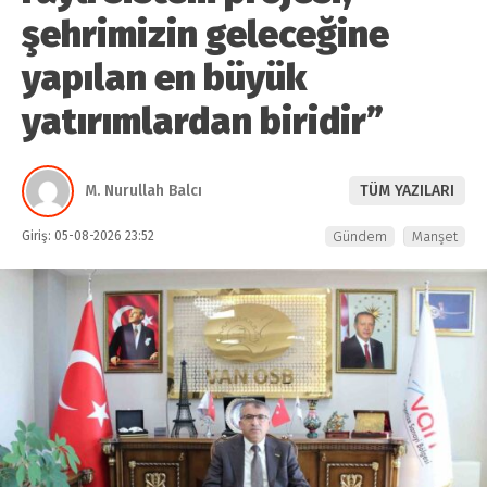
şehrimizin geleceğine
yapılan en büyük
yatırımlardan biridir”
M. Nurullah Balcı
TÜM YAZILARI
Giriş: 05-08-2026 23:52
Gündem
Manşet