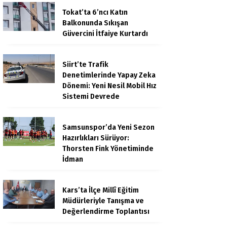
Tokat’ta 6’ncı Katın
Balkonunda Sıkışan
Güvercini İtfaiye Kurtardı
Siirt’te Trafik
Denetimlerinde Yapay Zeka
Dönemi: Yeni Nesil Mobil Hız
Sistemi Devrede
Samsunspor’da Yeni Sezon
Hazırlıkları Sürüyor:
Thorsten Fink Yönetiminde
İdman
Kars’ta İlçe Millî Eğitim
Müdürleriyle Tanışma ve
Değerlendirme Toplantısı