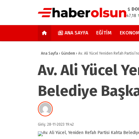
DO
47,18
ANA SAYFA
EĞITIM
EKONOM
Ana Sayfa
›
Gündem
›
Av. Ali Yücel Yeniden Refah Partisi
Av. Ali Yücel Y
Belediye Başk
Giriş: 28-11-2023 19:42