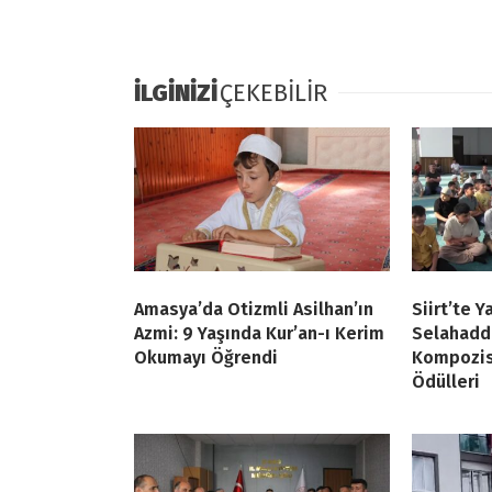
İLGİNİZİ
ÇEKEBİLİR
Amasya’da Otizmli Asilhan’ın
Siirt’te Y
Azmi: 9 Yaşında Kur’an-ı Kerim
Selahadd
Okumayı Öğrendi
Kompozis
Ödülleri