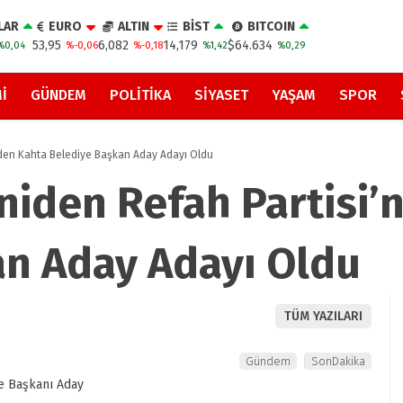
LAR
EURO
ALTIN
BİST
BITCOIN
53,95
6,082
14,179
$64.634
%0,04
%-0,06
%-0,18
%1,42
%0,29
I
GÜNDEM
POLITIKA
SIYASET
YAŞAM
SPOR
’nden Kahta Belediye Başkan Aday Adayı Oldu
eniden Refah Partisi
an Aday Adayı Oldu
TÜM YAZILARI
Gündem
SonDakika