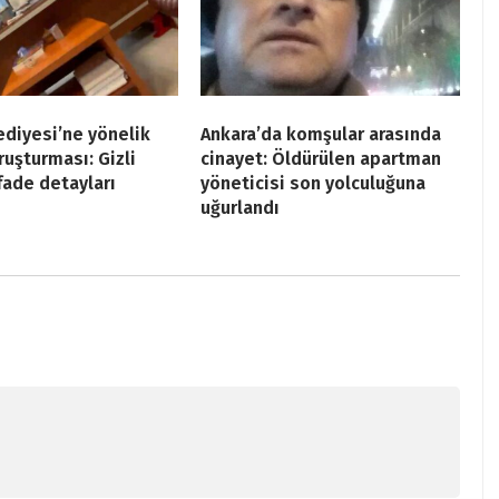
ediyesi’ne yönelik
Ankara’da komşular arasında
ruşturması: Gizli
cinayet: Öldürülen apartman
ifade detayları
yöneticisi son yolculuğuna
uğurlandı