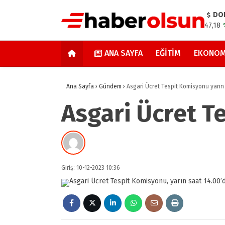
DO
47,18
ANA SAYFA
EĞITIM
EKONOM
Ana Sayfa
›
Gündem
›
Asgari Ücret Tespit Komisyonu yarı
Asgari Ücret T
Giriş: 10-12-2023 10:36