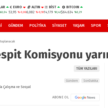
LAR
EURO
ALTIN
BİST
BITCOIN
53,95
6,082
14,179
$64.634
%0,04
%-0,06
%-0,18
%1,42
%0,29
I
GÜNDEM
POLITIKA
SIYASET
YAŞAM
SPOR
n toplanacak
espit Komisyonu yar
TÜM YAZILARI
Gündem
SonDakika
ABONE OL