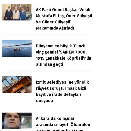
AK Parti Genel Başkan Vekili
Mustafa Elitaş, Öner Gülyeşil
Ve Güner Gülyeşil’i
Makamında Ağırladı
Dünyanın en büyük 3’üncü
vinç gemisi ‘SAIPEM 7000’,
1915 Çanakkale Köprüsü’nün
altından geçti
İzmit Belediyesi’ne yönelik
rüşvet soruşturması: Gizli
kayıt ve ifade detayları
dosyada
Ankara’da komşular
arasında cinayet: Öldürülen
apartman yöneticisi son