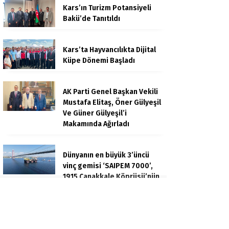
Kars’ın Turizm Potansiyeli
Bakü’de Tanıtıldı
Kars’ta Hayvancılıkta Dijital
Küpe Dönemi Başladı
AK Parti Genel Başkan Vekili
Mustafa Elitaş, Öner Gülyeşil
Ve Güner Gülyeşil’i
Makamında Ağırladı
Dünyanın en büyük 3’üncü
vinç gemisi ‘SAIPEM 7000’,
1915 Çanakkale Köprüsü’nün
altından geçti
İzmit Belediyesi’ne yönelik