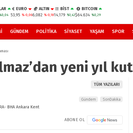
LAR
EURO
ALTIN
BİST
BITCOIN
53,95
6,082
14,179
$64.634
%0,04
%-0,06
%-0,18
%1,42
%0,29
I
GÜNDEM
POLITIKA
SIYASET
YAŞAM
SPOR
laması
lmaz’dan yeni yıl ku
TÜM YAZILARI
Gündem
SonDakika
ABONE OL