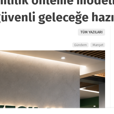
ımlılık önleme model
venli geleceğe hazı
TÜM YAZILARI
Gündem
Manşet