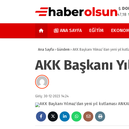
DO
47,18
ANA SAYFA
EĞITIM
EKONOM
Ana Sayfa
›
Gündem
›
AKK Başkanı Yılmaz’dan yeni yıl kut
AKK Başkanı Yı
Giriş: 30-12-2023 14:24