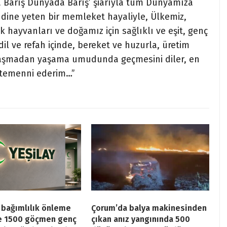
tta Barış Dünyada Barış’ şiarıyla tüm Dünyamıza
ndine yeten bir memleket hayaliyle, Ülkemiz,
k hayvanları ve doğamız için sağlıklı ve eşit, genç
adil ve refah içinde, bereket ve huzurla, üretim
laşmadan yaşama umudunda geçmesini diler, en
r temenni ederim…”
n bağımlılık önleme
Çorum’da balya makinesinden
e 1500 göçmen genç
çıkan anız yangınında 500