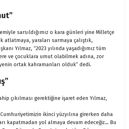
mut”
miyle sarsıldığımız o kara günleri yine Milletçe
k atlatmaya, yaraları sarmaya çalıştık,
Başkanı Yılmaz, “2023 yılında yaşadığımız tüm
lere ve çocuklara umut olabilmek adına, zor
yenin ortak kahramanları olduk” dedi.
ış”
hip çıkılması gerektiğine işaret eden Yılmaz,
k Cumhuriyetimizin ikinci yüzyılına girerken daha
pıları kapatmadan yol almaya devam edeceğiz… Bu