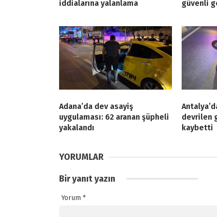
iddialarına yalanlama
güvenli g
Adana’da dev asayiş
Antalya’d
uygulaması: 62 aranan şüpheli
devrilen 
yakalandı
kaybetti
YORUMLAR
Bir yanıt yazın
Yorum
*