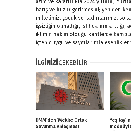
azim ve kararlılıkla 2024 yılının, ‘Yur
barış ve huzur getirmesini; yeniden ke
milletimiz, çocuk ve kadınlarımız, soka
işsizliğin olmadığı, istihdamın arttığı, 
iklimin hakim olduğu kentlerde kamp
içten duygu ve saygılarımla esenlikle
İLGİNİZİ
ÇEKEBİLİR
DMM’den ‘Mekke Ortak
Yeşilay’ı
Savunma Anlaşması’
modeliyl