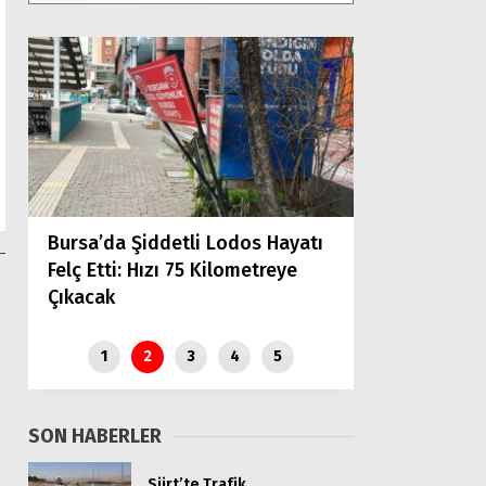
KARS BAYRAM NAMAZI 
Türkiye’de 
Bursa’da Şiddetli Lodos Hayatı
Turizminin Li
Felç Etti: Hızı 75 Kilometreye
Deneyim Tur
Çıkacak
Büyük İlgi
1
2
3
4
5
SON HABERLER
Siirt’te Trafik