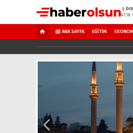
DO
47,18
ANA SAYFA
EĞITIM
EKONOM