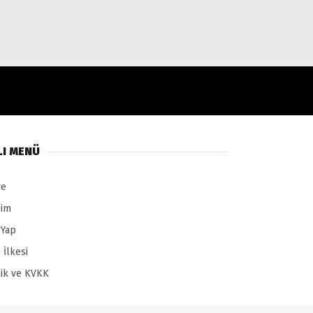
LI MENÜ
ye
şim
 Yap
 İlkesi
ilik ve KVKK