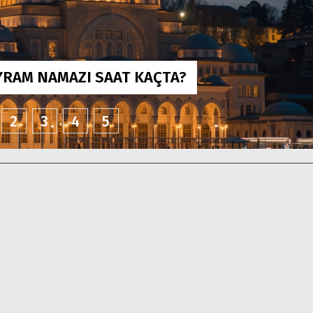
RAM NAMAZI SAAT KAÇTA?
2
3
4
5
ci Enflasyonu: Bir
klı İsim Eldiven
Bartın’da Otomobil Bariyerlere
Çarptı: 4 Yaralı