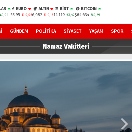
LAR
EURO
ALTIN
BİST
BITCOIN
53,95
6,082
14,179
$64.634
%0,04
%-0,06
%-0,18
%1,42
%0,29
I
GÜNDEM
POLITIKA
SIYASET
YAŞAM
SPOR
Namaz Vakitleri