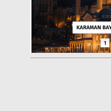
KARAMAN BAY
1
Ağrı Patnos’ta Aile İçi Şiddet
Altay’da Kale
Cinayetle Sonuçlandı: 8 Çocuk
Sezonda 5 Far
Annesi Kadın Hayatını Kaybetti
Giydi