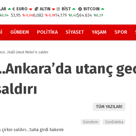
LAR
EURO
ALTIN
BİST
BITCOIN
53,95
6,082
14,179
$64.634
%0,04
%-0,06
%-0,18
%1,42
%0,29
I
GÜNDEM
POLITIKA
SIYASET
YAŞAM
SPOR
si…Halil Umut Meler’e saldırı
…Ankara’da utanç ge
aldırı
TÜM YAZILARI
Gündem
SonDakika