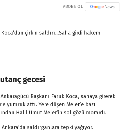
ABONE OL
oca’dan çirkin saldırı…Saha girdi hakemi
utanç gecesi
 Ankaragücü Başkanı Faruk Koca, sahaya girerek
’e yumruk attı. Yere düşen Meler’e bazı
dından Halil Umut Meler’in sol gözü morardı.
 Ankara’da saldırganlara tepki yağıyor.