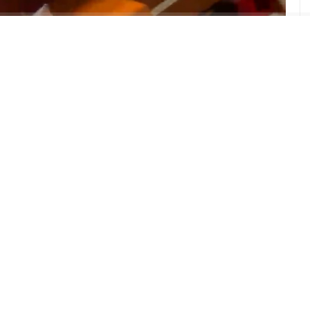
ABONE OL
’ soruşturması kapsamında, rüşvet iddialarına
tüyü kayda aldığı belirtilen Emre Can Özkar’ın
zlerle anlattı: “Zor durumda olduğum için işimin