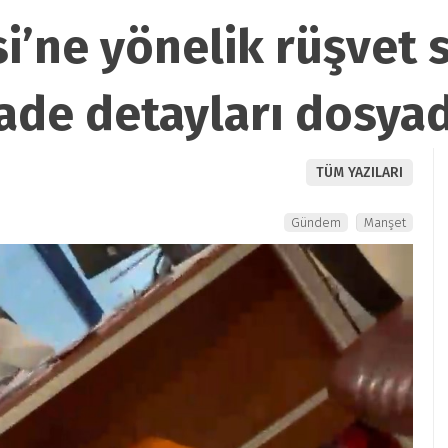
si’ne yönelik rüşvet 
ifade detayları dosya
TÜM YAZILARI
Gündem
Manşet