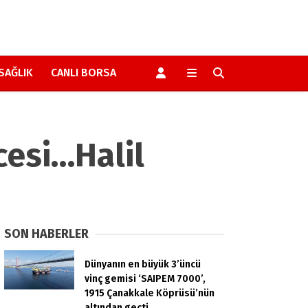
SAĞLIK
CANLI BORSA
cesi…Halil
SON HABERLER
Dünyanın en büyük 3’üncü
vinç gemisi ‘SAIPEM 7000’,
1915 Çanakkale Köprüsü’nün
altından geçti