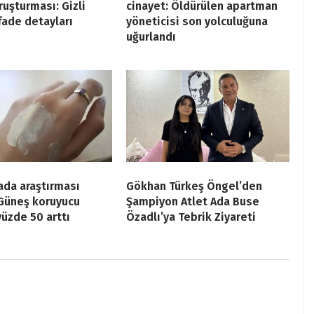
ruşturması: Gizli
cinayet: Öldürülen apartman
ifade detayları
yöneticisi son yolculuğuna
uğurlandı
ada araştırması
Gökhan Türkeş Öngel’den
 Güneş koruyucu
Şampiyon Atlet Ada Buse
yüzde 50 arttı
Özadlı’ya Tebrik Ziyareti