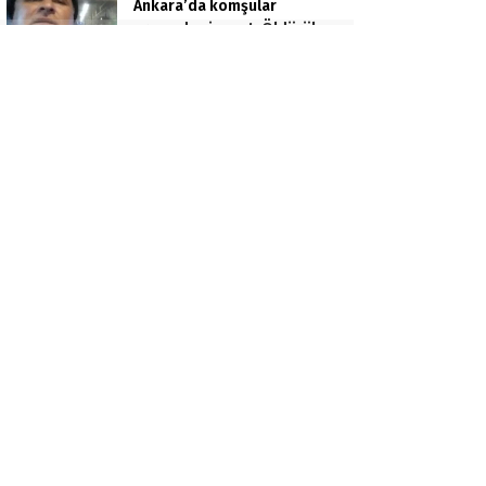
Ankara’da komşular
arasında cinayet: Öldürülen
apartman yöneticisi son
yolculuğuna uğurlandı
Zonguldak’ta evinde ölü
bulundu: Kesin ölüm nedeni
otopsiyle belirlenecek
AK Parti Van İl Başkanı Arvas:
“Biz Durmayacağız,
Susmayacağız”
Adana’da servis plakası
ihalesi gerginliği:
Belediyeye girmek isteyen
gruba müdahale