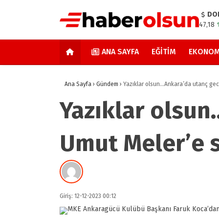
DO
47,18
ANA SAYFA
EĞITIM
EKONOM
Ana Sayfa
›
Gündem
›
Yazıklar olsun…Ankara’da utanç gece
Yazıklar olsun
Umut Meler’e s
Giriş: 12-12-2023 00:12