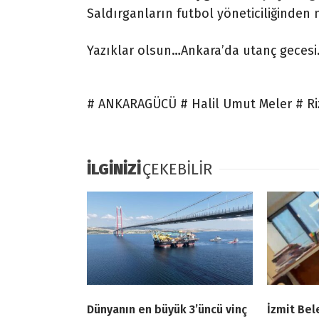
Saldırganların futbol yöneticiliğinden 
Yazıklar olsun…Ankara’da utanç gecesi
# ANKARAGÜCÜ # Halil Umut Meler # Riz
İLGİNİZİ
ÇEKEBİLİR
Dünyanın en büyük 3’üncü vinç
İzmit Bel