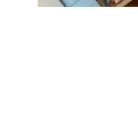
İzmit Belediyesi’ne yönelik ‘yolsuzluk
ilişkin görüntüler dosyaya girdi. Görün
savcılık ifadesi ortaya çıktı.
Özkar, ifadesinde yaşadığı süreci şu sö