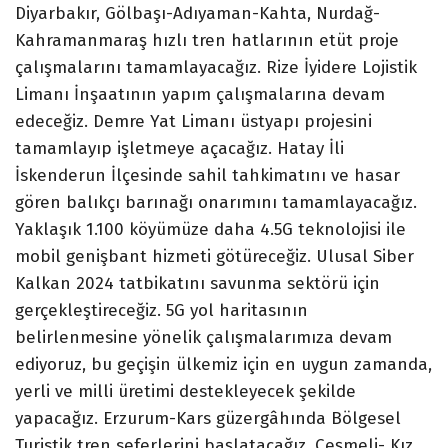
Diyarbakır, Gölbaşı-Adıyaman-Kahta, Nurdağ-
Kahramanmaraş hızlı tren hatlarının etüt proje
çalışmalarını tamamlayacağız. Rize İyidere Lojistik
Limanı İnşaatının yapım çalışmalarına devam
edeceğiz. Demre Yat Limanı üstyapı projesini
tamamlayıp işletmeye açacağız. Hatay İli
İskenderun İlçesinde sahil tahkimatını ve hasar
gören balıkçı barınağı onarımını tamamlayacağız.
Yaklaşık 1.100 köyümüze daha 4.5G teknolojisi ile
mobil genişbant hizmeti götüreceğiz. Ulusal Siber
Kalkan 2024 tatbikatını savunma sektörü için
gerçekleştireceğiz. 5G yol haritasının
belirlenmesine yönelik çalışmalarımıza devam
ediyoruz, bu geçişin ülkemiz için en uygun zamanda,
yerli ve milli üretimi destekleyecek şekilde
yapacağız. Erzurum-Kars güzergâhında Bölgesel
Turistik tren seferlerini başlatacağız. Çeşmeli- Kız