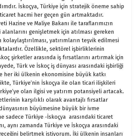
dımdır. İskoçya, Türkiye için stratejik öneme sahip
i ticaret hacmi her geçen gün artmaktadır.
i Hazine ve Maliye Bakanı ile taraflarımızın
iği alanlarını genişletmek için atılması gereken
n kolaylaştırılması, yatırımların teşvik edilmesi
oktalardır.
Özellikle, sektörel işbirliklerinin
koç şirketler arasında iş fırsatlarını artırmak için
ede, Türk ve İskoç iş dünyası arasındaki işbirliği
ve her iki ülkenin ekonomisine büyük katkı
kte, Türkiye’nin İskoçya ile olan ticari ilişkileri
kiye’ye olan ilgisi ve yatırım potansiyeli artacak.
erinin karşılıklı olarak avantajlı fırsatlar
 dünyasının büyümesine büyük bir ivme
e sadece Türkiye -İskoçya arasındaki ticaret
ını, aynı zamanda Türkiye ve İskoçya arasındaki
receğini belirtmek istiyorum. İki ülkenin insanları