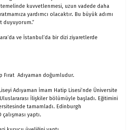
liği temelinde kuvvetlenmesi, uzun vadede daha
yaratmamıza yardımcı olacaktır. Bu büyük adımı
t duyuyorum.”
ra’da ve İstanbul’da bir dizi ziyaretlerde
ap Fırat Adıyaman doğumludur.
iseyi Adıyaman İmam Hatip Lisesi’nde Üniversite
luslararası İlişkiler bölümüyle başladı. Eğitimini
rsitesinde tamamladı. Edinburgh
 çalışması yaptı.
zi kurucu üyeliğini yaptı.