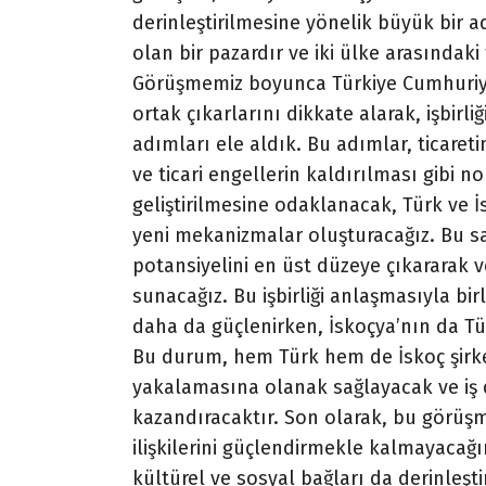
derinleştirilmesine yönelik büyük bir a
olan bir pazardır ve iki ülke arasındak
Görüşmemiz boyunca Türkiye Cumhuriyet
ortak çıkarlarını dikkate alarak, işbirl
adımları ele aldık. Bu adımlar, ticareti
ve ticari engellerin kaldırılması gibi n
geliştirilmesine odaklanacak, Türk ve İs
yeni mekanizmalar oluşturacağız. Bu say
potansiyelini en üst düzeye çıkararak 
sunacağız.
Bu işbirliği anlaşmasıyla birli
daha da güçlenirken, İskoçya’nın da Tür
Bu durum, hem Türk hem de İskoç şirketl
yakalamasına olanak sağlayacak ve iş
kazandıracaktır.
Son olarak, bu görüşm
ilişkilerini güçlendirmekle kalmayacağ
kültürel ve sosyal bağları da derinleşti