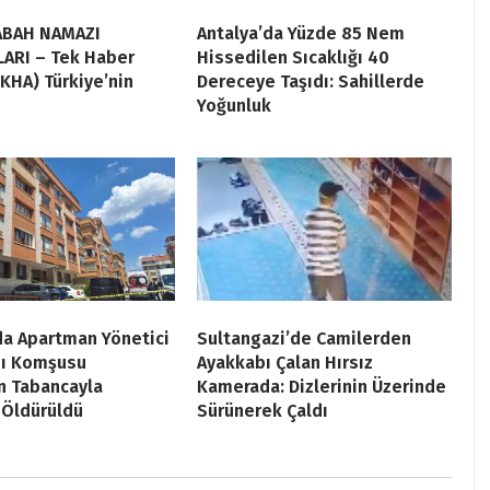
ABAH NAMAZI
Antalya’da Yüzde 85 Nem
ARI – Tek Haber
Hissedilen Sıcaklığı 40
EKHA) Türkiye’nin
Dereceye Taşıdı: Sahillerde
Yoğunluk
da Apartman Yönetici
Sultangazi’de Camilerden
sı Komşusu
Ayakkabı Çalan Hırsız
n Tabancayla
Kamerada: Dizlerinin Üzerinde
 Öldürüldü
Sürünerek Çaldı