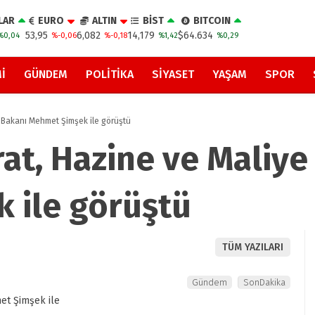
LAR
EURO
ALTIN
BİST
BITCOIN
53,95
6,082
14,179
$64.634
%0,04
%-0,06
%-0,18
%1,42
%0,29
I
GÜNDEM
POLITIKA
SIYASET
YAŞAM
SPOR
e Bakanı Mehmet Şimşek ile görüştü
rat, Hazine ve Maliye
 ile görüştü
TÜM YAZILARI
Gündem
SonDakika