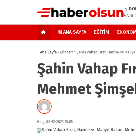
DO
47,18
ANA SAYFA
EĞITIM
EKONOM
Ana Sayfa
›
Gündem
›
Şahin Vahap Fırat, Hazine ve Maliy
Şahin Vahap Fı
Mehmet Şimşek
Giriş: 06-12-2023 15:05