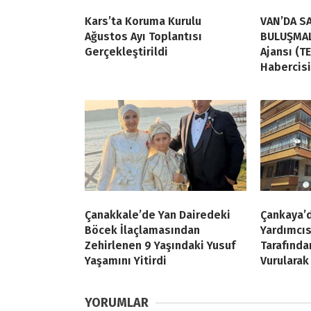
Kars’ta Koruma Kurulu
VAN’DA S
Ağustos Ayı Toplantısı
BULUŞMAL
Gerçekleştirildi
Ajansı (T
Habercisi
Çanakkale’de Yan Dairedeki
Çankaya’
Böcek İlaçlamasından
Yardımcı
Zehirlenen 9 Yaşındaki Yusuf
Tarafında
Yaşamını Yitirdi
Vurularak
YORUMLAR