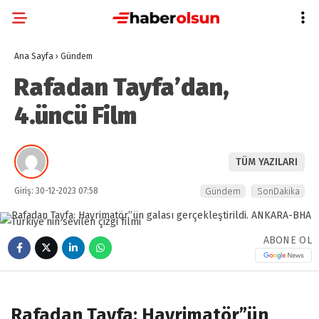
Ana Sayfa
›
Gündem
Rafadan Tayfa’dan,
4.üncü Film
TÜM YAZILARI
Giriş: 30-12-2023 07:58
Gündem
SonDakika
ABONE OL
Rafadan Tayfa: Hayrimatör”ün