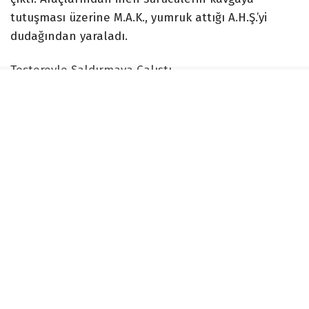
tutuşması üzerine M.A.K., yumruk attığı A.H.Ş.’yi
dudağından yaraladı.
Testereyle Saldırmaya Çalıştı
Kavganın büyümesi üzerine M.A.K., otomobilinin
bagajından çıkardığı testereyle A.H.Ş.’ye saldırmaya
çalıştı. Çevredeki vatandaşların araya girmesiyle
olay sonlandırılırken, M.A.K. aracıyla bölgeden
uzaklaştı.
İhbar üzerine olay yerine polis ekipleri sevk edildi.
Polis merkezine giden taraflar birbirlerinden
şikayetçi olurken, yaşanan o anlar araç kamerasına
saniye saniye yansıdı.
180 Bin Lira Para Cezası Uygulandı