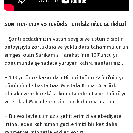
SON 1 HAFTADA 45 TERÖRİST ETKİSİZ HÂLE GETİRİLDİ
– Şanlı ecdadımızın vatan sevgisi ve üstün disiplin
anlayışıyla zorluklara ve yokluklara tahammülünün
simgesi olan Sarıkamış Harekâtı’nın 109’uncu yıl
dönümünde şehadete yürüyen kahramanlarımızı,
– 103 yıl önce kazanılan Birinci İnönü Zaferi’nin yıl
dönümünde başta Gazi Mustafa Kemal Atatürk
olmak üzere harekâta komuta eden İsmet İnönü’yü
ve İstiklal Mücadelemizin tüm kahramanlarını,
– Bu vesileyle tüm aziz şehitlerimizi ve ebediyete
irtihal eden kahraman gazilerimizi bir kez daha
rahmet ve minnetle yâd ediyoruz.