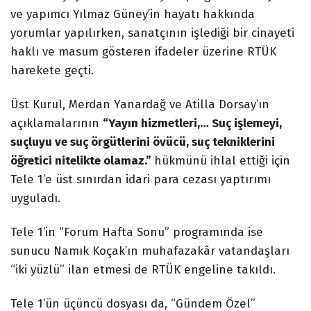
ve yapımcı Yılmaz Güney’in hayatı hakkında
yorumlar yapılırken, sanatçının işlediği bir cinayeti
haklı ve masum gösteren ifadeler üzerine RTÜK
harekete geçti.
Üst Kurul, Merdan Yanardağ ve Atilla Dorsay’ın
açıklamalarının
“Yayın hizmetleri,… Suç işlemeyi,
suçluyu ve suç örgütlerini övücü, suç tekniklerini
öğretici nitelikte olamaz.”
hükmünü ihlal ettiği için
Tele 1’e üst sınırdan idari para cezası yaptırımı
uyguladı.
Tele 1’in “Forum Hafta Sonu” programında ise
sunucu Namık Koçak’ın muhafazakâr vatandaşları
“iki yüzlü” ilan etmesi de RTÜK engeline takıldı.
Tele 1’ün üçüncü dosyası da, “Gündem Özel”