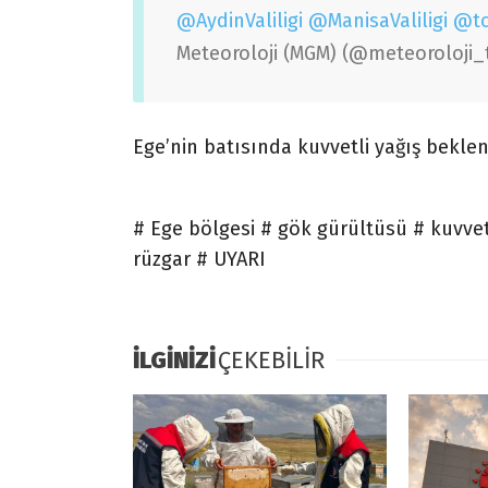
@AydinValiligi
@ManisaValiligi
@tc
Meteoroloji (MGM) (@meteoroloji_
Ege’nin batısında kuvvetli yağış beklen
# Ege bölgesi # gök gürültüsü # kuvvet
rüzgar # UYARI
İLGİNİZİ
ÇEKEBİLİR