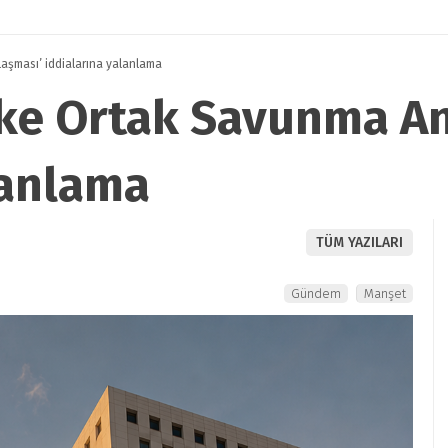
şması’ iddialarına yalanlama
e Ortak Savunma An
lanlama
TÜM YAZILARI
Gündem
Manşet