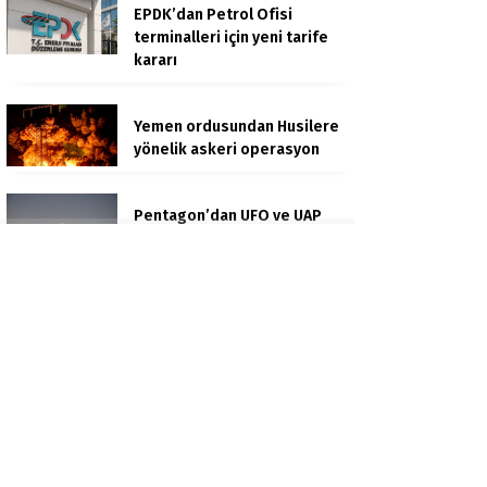
EPDK’dan Petrol Ofisi
terminalleri için yeni tarife
kararı
Yemen ordusundan Husilere
yönelik askeri operasyon
Pentagon’dan UFO ve UAP
açıklaması: Yeni belgeler
kamuoyuyla paylaşıldı
DMM’den ‘Mekke Ortak
Savunma Anlaşması’
iddialarına yalanlama
Pervari’de Organik Bal
Üreticilerinin Yüzü Gülecek:
Bu Yıl Rekolte İyi Seviyede