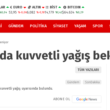
LAR
EURO
ALTIN
BİST
BITCOIN
53,95
6,082
14,179
$64.634
%0,04
%-0,06
%-0,18
%1,42
%0,29
I
GÜNDEM
POLITIKA
SIYASET
YAŞAM
SPOR
leniyor
nda kuvvetli yağış be
TÜM YAZILARI
Gündem
SonDakika
ABONE OL