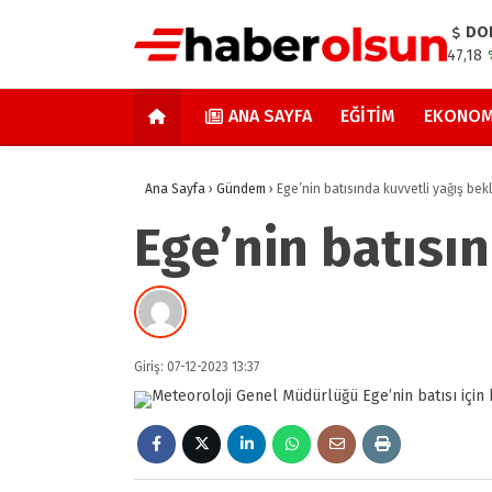
DO
47,18
ANA SAYFA
EĞITIM
EKONOM
Ana Sayfa
›
Gündem
›
Ege’nin batısında kuvvetli yağış bek
Ege’nin batısı
Giriş: 07-12-2023 13:37