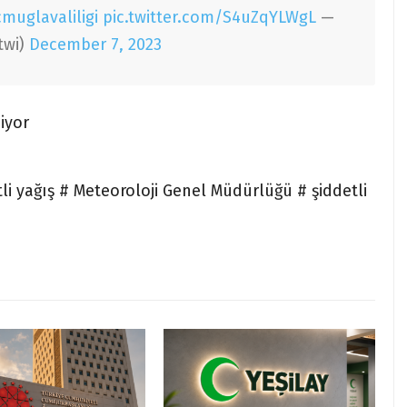
muglavaliligi
pic.twitter.com/S4uZqYLWgL
—
twi)
December 7, 2023
iyor
li yağış # Meteoroloji Genel Müdürlüğü # şiddetli