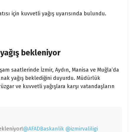
tısı için kuvvetli yağış uyarısında bulundu.
 yağış bekleniyor
am saatlerinde İzmir, Aydın, Manisa ve Muğla’da
anak yağış beklediğini duyurdu. Müdürlük
rüzgar ve kuvvetli yağışlara karşı vatandaşların
ekleniyor!
@AFADBaskanlik
@izmirvaliligi