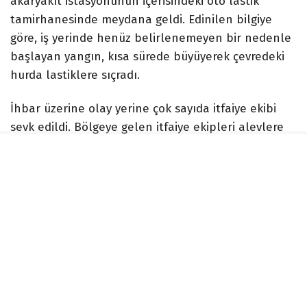
akaryakıt istasyonunun içerisindeki oto lastik
tamirhanesinde meydana geldi. Edinilen bilgiye
göre, iş yerinde henüz belirlenemeyen bir nedenle
başlayan yangın, kısa sürede büyüyerek çevredeki
hurda lastiklere sıçradı.
İhbar üzerine olay yerine çok sayıda itfaiye ekibi
sevk edildi. Bölgeye gelen itfaiye ekipleri alevlere
müdahale ederek yangını kontrol altına aldı.
Yaşanan olayda şans eseri yaralanan kimse
olmazken, iş yerinde ve çevresinde hasar oluştu.
İLGİNİZİ
ÇEKEBİLİR