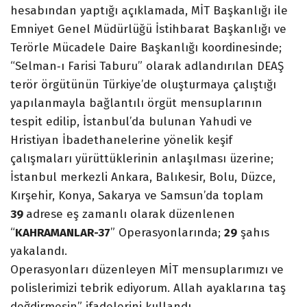
hesabından yaptığı açıklamada, MİT Başkanlığı ile
Emniyet Genel Müdürlüğü İstihbarat Başkanlığı ve
Terörle Mücadele Daire Başkanlığı koordinesinde;
“Selman‐ı Farisi Taburu” olarak adlandırılan DEAŞ
terör örgütünün Türkiye’de oluşturmaya çalıştığı
yapılanmayla bağlantılı örgüt mensuplarının
tespit edilip, İstanbul’da bulunan Yahudi ve
Hristiyan İbadethanelerine yönelik keşif
çalışmaları yürüttüklerinin anlaşılması üzerine;
İstanbul merkezli Ankara, Balıkesir, Bolu, Düzce,
Kırşehir, Konya, Sakarya ve Samsun’da toplam
39
adrese eş zamanlı olarak düzenlenen
“
KAHRAMANLAR-37
” Operasyonlarında;
29
şahıs
yakalandı.
Operasyonları düzenleyen MİT mensuplarımızı ve
polislerimizi tebrik ediyorum. Allah ayaklarına taş
değdirmesin” ifadelerini kullandı.