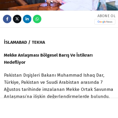
ABONE OL
İSLAMABAD / TEKHA
Mekke Anlaşması Bölgesel Barış Ve İstikrarı
Hedefliyor
Pakistan Dışişleri Bakanı Muhammad Ishaq Dar,
Türkiye, Pakistan ve Suudi Arabistan arasında 7
Ağustos tarihinde imzalanan Mekke Ortak Savunma
Anlaşması’na ilişkin değerlendirmelerde bulundu.
Sosyal medya hesabı üzerinden açıklamada
bulunan Dar, söz konusu mutabakatın üç ülkenin
liderleri ile halkları arasındaki güçlü kardeşlik