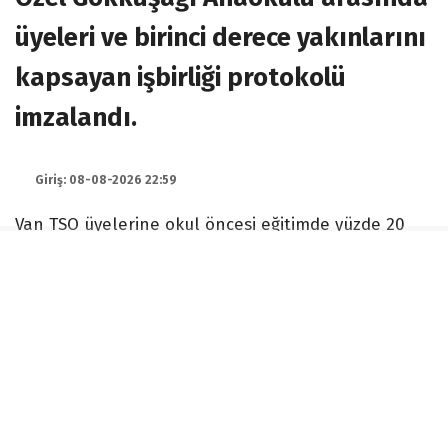
üyeleri ve birinci derece yakınlarını
kapsayan işbirliği protokolü
imzalandı.
Giriş: 08-08-2026 22:59
Van TSO üyelerine okul öncesi eğitimde yüzde 20
indirim
Van Ticaret ve Sanayi Odası ile Van Özel Gökkuşağı
Anaokulu arasında üyeleri ve birinci derece
yakınlarını kapsayan işbirliği protokolü imzalandı.