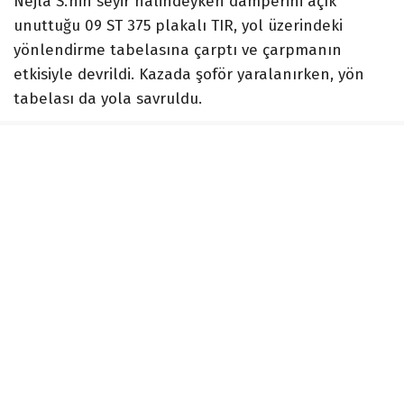
Nejla S.’nin seyir halindeyken damperini açık
unuttuğu 09 ST 375 plakalı TIR, yol üzerindeki
yönlendirme tabelasına çarptı ve çarpmanın
etkisiyle devrildi. Kazada şoför yaralanırken, yön
tabelası da yola savruldu.
Ekipler Sevk Edildi
Çevredeki sürücülerin ihbarı üzerine olay yerine
sağlık ve jandarma ekipleri sevk edildi. Yaralanan
TIR şoförü, sağlık ekiplerinin olay yerindeki ilk
müdahalesinin ardından ambulansla Tire Devlet
Hastanesi’ne kaldırılarak tedavi altına alındı.
Kaza nedeniyle yolda trafik akışı kontrollü olarak
yavaşlarken, jandarma ekipleri bölgede güvenlik
önlemleri aldı. Devrilen TIR ve yola savrilen
tabelanın kaldırılması için çalışma başlatılırken,